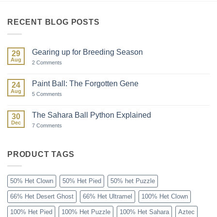
RECENT BLOG POSTS
Gearing up for Breeding Season
29
Aug
on
2 Comments
Gearing
up
for
Paint Ball: The Forgotten Gene
24
Breeding
Aug
Season
on
5 Comments
Paint
Ball:
The
The Sahara Ball Python Explained
30
Forgotten
Dec
Gene
on
7 Comments
The
Sahara
Ball
Python
PRODUCT TAGS
Explained
50% Het Clown
50% Het Pied
50% het Puzzle
66% Het Desert Ghost
66% Het Ultramel
100% Het Clown
100% Het Pied
100% Het Puzzle
100% Het Sahara
Aztec