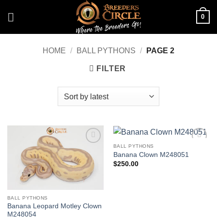
Skip
0
to
content
HOME
/
BALL PYTHONS
/
PAGE 2
FILTER
BALL PYTHONS
Add to
Add to
Banana Clown M248051
Wishlist
Wishlist
$
250.00
BALL PYTHONS
Banana Leopard Motley Clown
M248054