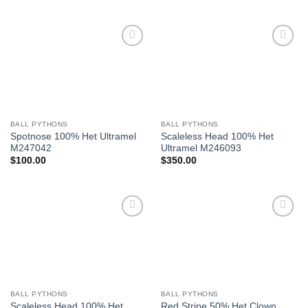
Add to
Add to
Wishlist
Wishlist
BALL PYTHONS
BALL PYTHONS
Spotnose 100% Het Ultramel
Scaleless Head 100% Het
M247042
Ultramel M246093
$
100.00
$
350.00
Add to
Add to
Wishlist
Wishlist
BALL PYTHONS
BALL PYTHONS
Scaleless Head 100% Het
Red Stripe 50% Het Clown