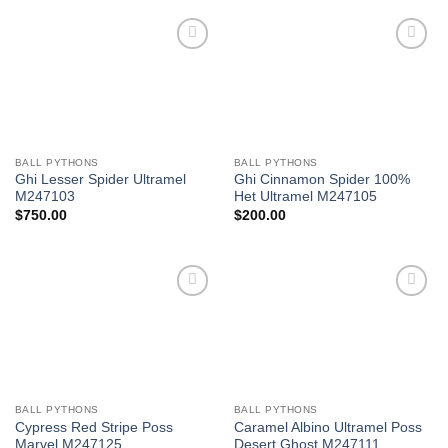
Add to
Add to
Wishlist
Wishlist
BALL PYTHONS
BALL PYTHONS
Ghi Lesser Spider Ultramel
Ghi Cinnamon Spider 100%
M247103
Het Ultramel M247105
$
750.00
$
200.00
Add to
Add to
Wishlist
Wishlist
BALL PYTHONS
BALL PYTHONS
Cypress Red Stripe Poss
Caramel Albino Ultramel Poss
Marvel M247125
Desert Ghost M247111