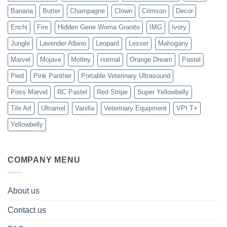
Banana
Butter
Champagne
Clown
Crimson
Decor
Enchi
Fire
Hidden Gene Woma Granite
IMG
Ivory
Jungle
Lavender Albino
Leopard
Lesser
Mahogany
Marvel
Mojave
Motley
normal
Orange Dream
Pastel
Pied
Pink Panther
Portable Veterinary Ultrasound
Poss Marvel
RC Pastel
Red Stripe
Super Yellowbelly
Tile Art
Ultramel
Vanilla
Veterinary Equipment
VPI T+
Yellowbelly
COMPANY MENU
About us
Contact us