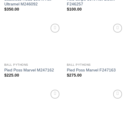
Ultramel M246092
F246257
$
350.00
$
100.00
Add to
Add to
Wishlist
Wishlist
BALL PYTHONS
BALL PYTHONS
Pied Poss Marvel M247162
Pied Poss Marvel F247163
$
225.00
$
275.00
Add to
Add to
Wishlist
Wishlist