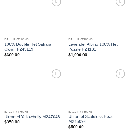
Add to
Add to
Wishlist
Wishlist
BALL PYTHONS
BALL PYTHONS
100% Double Het Sahara
Lavender Albino 100% Het
Clown F249119
Puzzle F24131
$
300.00
$
1,000.00
Add to
Add to
Wishlist
Wishlist
BALL PYTHONS
BALL PYTHONS
Ultramel Scaleless Head
Ultramel Yellowbelly M247046
M246094
$
350.00
$
500.00