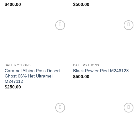
$
400.00
$
500.00
Add to
Add to
Wishlist
Wishlist
BALL PYTHONS
BALL PYTHONS
Caramel Albino Poss Desert
Black Pewter Pied M246123
Ghost 66% Het Ultramel
$
500.00
M247112
$
250.00
Add to
Add to
Wishlist
Wishlist