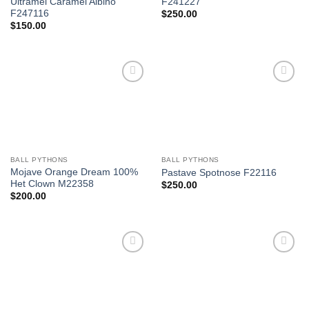
Ultramel Caramel Albino
F241227
F247116
$
250.00
$
150.00
Add to
Add to
Wishlist
Wishlist
BALL PYTHONS
BALL PYTHONS
Mojave Orange Dream 100%
Pastave Spotnose F22116
Het Clown M22358
$
250.00
$
200.00
Add to
Add to
Wishlist
Wishlist