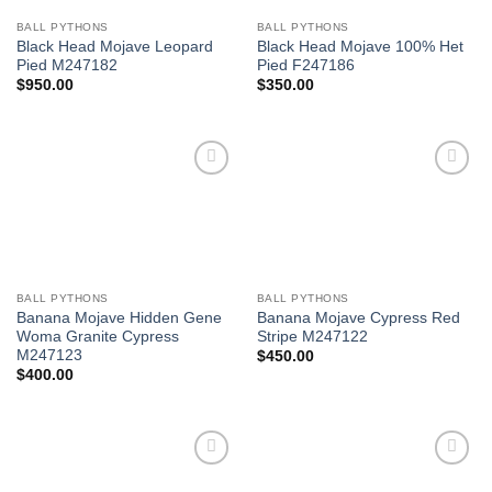
BALL PYTHONS
BALL PYTHONS
Black Head Mojave Leopard
Black Head Mojave 100% Het
Pied M247182
Pied F247186
$
950.00
$
350.00
Add to
Add to
Wishlist
Wishlist
BALL PYTHONS
BALL PYTHONS
Banana Mojave Hidden Gene
Banana Mojave Cypress Red
Woma Granite Cypress
Stripe M247122
M247123
$
450.00
$
400.00
Add to
Add to