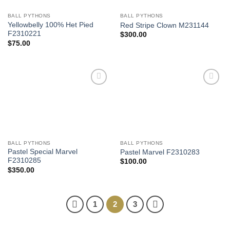
BALL PYTHONS
BALL PYTHONS
Yellowbelly 100% Het Pied
Red Stripe Clown M231144
F2310221
$
300.00
$
75.00
Add to
Add to
Wishlist
Wishlist
BALL PYTHONS
BALL PYTHONS
Pastel Special Marvel
Pastel Marvel F2310283
F2310285
$
100.00
$
350.00
1
2
3