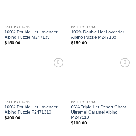
Wishlist
Wishlist
BALL PYTHONS
BALL PYTHONS
100% Double Het Lavender
100% Double Het Lavender
Albino Puzzle M247139
Albino Puzzle M247138
$
150.00
$
150.00
Add to
Add to
Wishlist
Wishlist
BALL PYTHONS
BALL PYTHONS
100% Double Het Lavender
66% Triple Het Desert Ghost
Albino Puzzle F2471310
Ultramel Caramel Albino
M247118
$
300.00
$
100.00